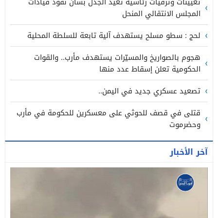
تعيينات وترقيات رئاسية تعيد الجدل بشأن نفوذ قيادات
المجلس الانتقالي المنحل
لحج : سطو مسلح يستهدف آلية تابعة للسلطة المحلية
هجوم بالصواريخ والمسيّرات يستهدف مأرب.. والقوات
الحكومية تعلن إسقاط عدد منها
تصعيد عسكري جديد في اليمن..
قتلى في قصف للحوثي على معسكرين للحكومة في مأرب
وحضرموت
آخر الأخبار