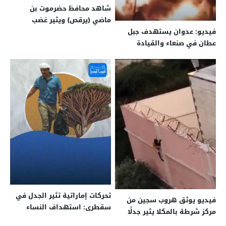
شاهد محافظ حضرموت بن
ماضي (يرقص) ويثير غضب
فيديو: عدوان يستهدف جبل
المواطنين برقصته وسط معاناة
عطان في صنعاء والقيادة
معيشية متفاقمة
الأمريكية تعلن مسؤوليتها عن
الضربات
تحركات إماراتية تثير الجدل في
فيديو يوثق هروب سجين من
سقطرى: استهداف النساء
مركز شرطة بالمكلا يثير جدلًا
وتهديد للهوية الثقافية
واسعًا في حضرموت