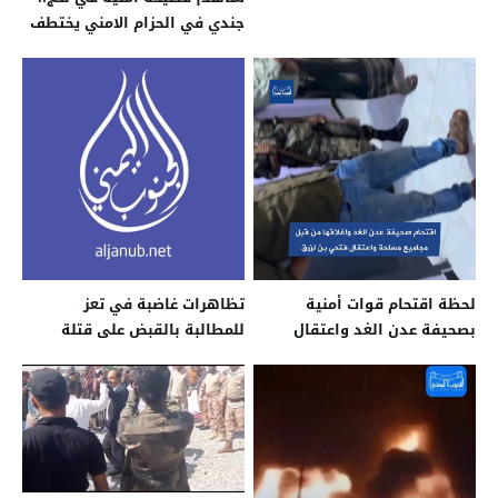
جندي في الحزام الامني يختطف
زميلته
لحظة اقتحام قوات أمنية
تظاهرات غاضبة في تعز
بصحيفة عدن الغد واعتقال
للمطالبة بالقبض على قتلة
رئيس تحريرها فتحي بن لزرق
افتهان المشهري