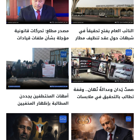
النائب العام يفتح تحقيقاً في
مصدر مطلع: تحركات قانونية
شبهات حول عقد تنظيف مطار
مؤجلة بشأن ملفات قيادات
عدن بـ2.5 مليون دولار
بارزة منذ مطلع العام
صمتٌ يُدان وعدالةٌ تُهان.. وقفة
أمهات المختطفين يجددن
تطالب بالتحقيق في ملابسات
المطالبة بإظهار المخفيين
وفاة سجين الصولبان
قسرا ومحاسبة المتورطين