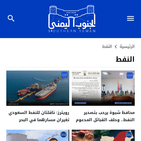
الرئيسية
النفط
النفط
محافظ شبوة يرحب بتصدير
رويترز: ناقلتان للنفط السعودي
النفط.. وحلف القبائل المدعوم
تغيران مسارهما في البحر
منه يلوّح بمنع خروجه
الأحمر