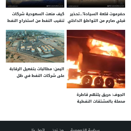
حضرموت قلعة السيادة”…تحذير
كيف منعت السعودية شركات
قبلي صارم من التواطؤ الداخلي
تنقيب النفط من استخراج النفط
ومحاولات الهيمنة الخارجية
في المهرة؟!
اليمن: مطالبات بتفعيل الرقابة
على شركات النفط في ظل
تصاعد الاتهامات
الجوف: حريق يلتهم قاطرة
محملة بالمشتقات النفطية
وسائقها يُصاب.. “الإسم
والتفاصيل”
سياسة الخصوصية
من نحن
اتصل بنا