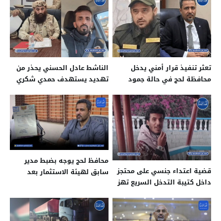
تعثر تنفيذ قرار أمني يدخل
الناشط عادل الحسني يحذر من
محافظة لحج في حالة جمود
تهديد يستهدف حمدي شكري
إداري
الصبيحي
محافظ لحج يوجه بضبط مدير
قضية اعتداء جنسي على محتجز
سابق لهيئة الاستثمار بعد
داخل كتيبة التدخل السريع تهز
رفضه تسليم مهامه
لحج