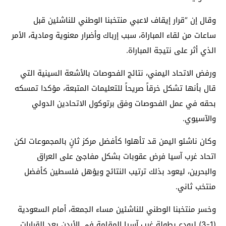
وقال إن “قرار إيقاف لاعبي منتخبنا الوطني للناشئين قبل
ساعات من لقاء المباراة، سبب إرباك وأضرار معنوية ومادية، الأمر
الذي أثر على نتيجة المباراة.
ورفض الاتحاد اليمني، نتائج الفحوصات بالأشعة السينية التي
قال بأنها تشكل خرقاً صريحاً للتعليمات المتبعة، مؤكدا تمسكه
بحقه في عمل الفحوصات وفق برتوكول الاتحادين الدولي
والآسيوي.
وكان ناشئو اليمن قد تأهلوا كأفضل مركز ثانٍ بالمجموعات لكن
اتحاد غرب آسيا فرض عقوبات بشكل مفاجئ على العراق
والبحرين، ليعود بذلك ترتيب النتائج ويؤهل فلسطين كأفضل
منتخب ثاني.
وخسر منتخبنا الوطني للناشئين مساء الجمعة، أمام السعودية
(1-3) ليودع بطولة غرب آسيا المقامة في الأردن بعد القرارات