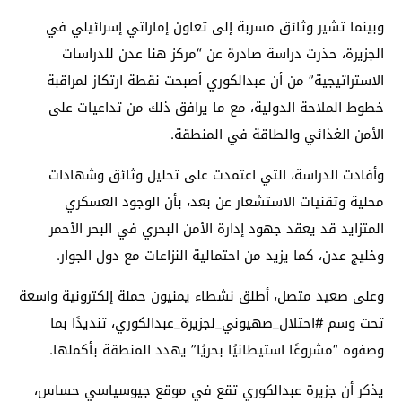
وبينما تشير وثائق مسربة إلى تعاون إماراتي إسرائيلي في
الجزيرة، حذرت دراسة صادرة عن “مركز هنا عدن للدراسات
الاستراتيجية” من أن عبدالكوري أصبحت نقطة ارتكاز لمراقبة
خطوط الملاحة الدولية، مع ما يرافق ذلك من تداعيات على
الأمن الغذائي والطاقة في المنطقة.
وأفادت الدراسة، التي اعتمدت على تحليل وثائق وشهادات
محلية وتقنيات الاستشعار عن بعد، بأن الوجود العسكري
المتزايد قد يعقد جهود إدارة الأمن البحري في البحر الأحمر
وخليج عدن، كما يزيد من احتمالية النزاعات مع دول الجوار.
وعلى صعيد متصل، أطلق نشطاء يمنيون حملة إلكترونية واسعة
تحت وسم #احتلال_صهيوني_لجزيرة_عبدالكوري، تنديدًا بما
وصفوه “مشروعًا استيطانيًا بحريًا” يهدد المنطقة بأكملها.
يذكر أن جزيرة عبدالكوري تقع في موقع جيوسياسي حساس،