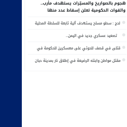
هجوم بالصواريخ والمسيّرات يستهدف مأرب..
والقوات الحكومية تعلن إسقاط عدد منها
لحج : سطو مسلح يستهدف آلية تابعة للسلطة المحلية
تصعيد عسكري جديد في اليمن..
قتلى في قصف للحوثي على معسكرين للحكومة في
مأرب وحضرموت
مقتل مواطن وابنته الرضيعة في إطلاق نار بمدينة حبان
وسط محافظة شبوة