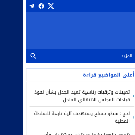
المزيد
أعلى المواضيع قراءة
تعيينات وترقيات رئاسية تعيد الجدل بشأن نفوذ
قيادات المجلس الانتقالي المنحل
لحج : سطو مسلح يستهدف آلية تابعة للسلطة
المحلية
هجوم بالصواريخ والمسيّرات يستهدف مأرب..