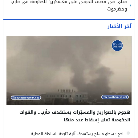
قتلى في قصف للحوثي على معسكرين للحكومة في مأرب
وحضرموت
آخر الأخبار
هجوم بالصواريخ والمسيّرات يستهدف مأرب.. والقوات
الحكومية تعلن إسقاط عدد منها
لحج : سطو مسلح يستهدف آلية تابعة للسلطة المحلية