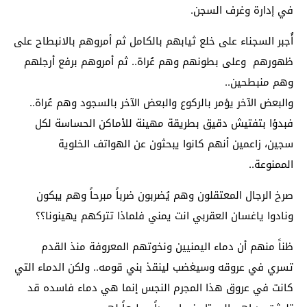
في إدارة وغرف السجن.
أُجبر السجناء على خلع ثيابهم بالكامل ثم أمروهم بالانبطاح على
ظهورهم وعلى بطونهم وهم عُراة.. ثم أمروهم برفع أرجلهم
وهم منبطحين..
والبعض الآخر يؤمر بالركوع والبعض الآخر بالسجود وهم عُراة..
فبدؤا بتفتيش دقيق بطريقة مهينة للأماكن الحساسة لكل
سجين، زاعمين أنهم كانوا يبحثون عن الهواتف الخلوية
الممنوعة..
صرخ الرجال المعتقلون وهم يُضربون ضرباً مبرحاً وهم يبكون
ونادوا ياغسان العقربي انت يمني فلماذا تتركهم يهينونا؟؟
ظناً منهم أن دماء اليمنيين ونخوتهم المعروفة منذ القدم
تسري في عروقه وسيغضب لينقذ بني قومه.. ولكن الدماء التي
كانت في عروق هذا المجرم النجس إنما هي دماء فاسده قد