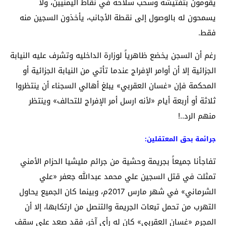
يقومون بتفتيشه وسحب سلاحه في نقاط اليمنيين، ولا
يسمحون له بالوصول إلى نقطة الأجانب، يأخذون السجين منه
فقط.
رغم أن السجن يخضع ظاهرياً لوزارة الداخليه وتشرف عليه النيابة
الجزائية إلا أن أوامر الإفراج عندما تأتي من النيابة الجزائية أو
المحكمة فإن «غسان العقربي» يبلغ أهالي السجناء أن ينتظروا
ثلاثة أو أربعة أيام «لأنه ارسل أمر الإفراج للتحالف» وينتظر
منهم الرد..!
جرائمة بحق المعتقلين:
تفاجأنا جميعاً بجريمة وحشية من جرائم مليشيا الحزام الأمني
تمثلت في قتل السجين علي محمد عبدالله جعفر «علي
الشرماني» في شهر مارس 2017م، وبينما كان الجميع يحاول
التهرب من تحمل تبعات الجريمة والتنصل من ارتكابها، إلا أن
المجرم «غسان العقربي» كان له رأي آخر، فقد صعد على سقف