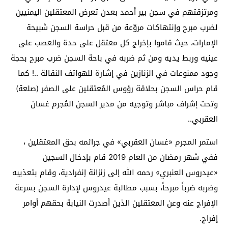
ومرتزقتهم في سجن بير أحمد بعدن تعرض المعتقلين اليمنيين
لضرب مبرح وإنتهاكات مروّعة من قبل حراسة السجن شبيحة
الإمارات، حيث قاموا بإخراج كل معتقل على حدة والعصب على
عينيه وربط يديه ومن ثم ضربه في باحة السجن ضرب مبرح بحجة
وجود ممنوعات في الزنازين في إشارة للهواتف النقالة ..! كما
قام حراس السجن بحلاقة رؤوس المُعتقلين على الصفر (صلعة)
وتحت إشراف مباشر وتوجيه من مدير السجن المُجرم غسان
العقربي..
استمر المجرم «غسان العقربي» في جرائمه بحق المعتقلين ،
ففي شهر رمضان من العام 2019 قام بإدخال السجين
«عيدروس العنبري» رحمه الله إلى زنزانة إنفرادية، وقام بتعذيبه
وضربه ضرباً مبرحاً، بسبب مطالبة عيدروس لإدارة السجن بسرعة
الإفراج عنه وعن المعتقلين الذين أصدرت النيابة بحقهم أوامر
إفراج.