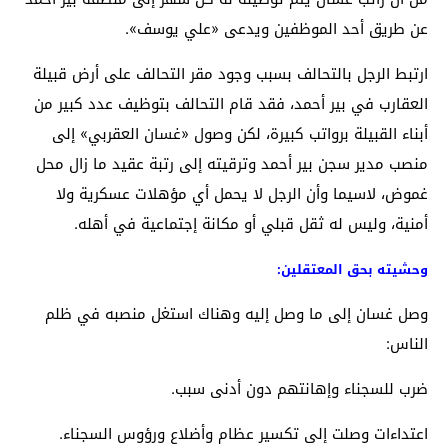
عن طريق أحد الموظفين ويدعى «علي يوسف».
ارتبط الرجل بالتحالف بسبب وجود مقر التحالف على أرض قبيلة
العقارب في بير أحمد، فقد قام التحالف بتوظيف عدد كبير من
أبناء القبيلة برواتب كبيرة، لكن وصول «غسان العقربي» إلى
منصب مدير سجن بير أحمد وترقيته إلى رتبة عقيد ما زال محل
غموض، لاسيما وأن الرجل لا يحمل أي مؤهلات عسكرية ولا
أمنية، وليس له ثقل قبلي أو مكانة إجتماعية في أهله.
وحشيته بحق المعتقلين:
وصل غسان إلى ما وصل إليه وهناك استغل منصبه في ظلم
الناس:
ضرب للسجناء وإهانتهم دون أدنى سبب.
اعتداءات وصلت إلى تكسير عظام وأضلاع ورؤوس السجناء.