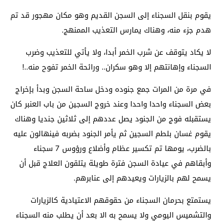
يقوم بنقل السجناء إلى السجن القديم وهو مكان مهجور قد تم
هدم جزء منه، وهناك يمارس التعذيب الممنهج.
لا يكاد يتوقف عن شرب الخمر أبدا، ولا يأتي للتعذيب وضرب
السجناء وإهانتهم إلا وهو سكران.. ورائحة الخمر تفوح منه..!
في مرة من المرات جمع جنوده ودخل ساحة السجن وبدأ بإخراج
بعض السجناء واحدا واحدا وعند خروج السجين من باب العنبر كان
يستقبله فوج من الجنود يصل عددهم إلى ثلاثين جنديا وهناك
يقوم غسان بلطم السجين ثم يأمر الجنود بضربه فينهالون عليه
بالضرب، يومها تم تكسير عظام وأضلاع ورؤوس 7 سجناء
وأبقاهم في عيادة السجن فترة طويلة يتلقون العلاج قبل أن
يسمح لهم بالزيارات ويعيدهم إلى عنابرهم.
يستمتع بحرمان السجناء من حقوقهم الاعتيادية كالزيارات
والتشميس اليومي ولا يسمح به الا بعد أن يطلب منه السجناء