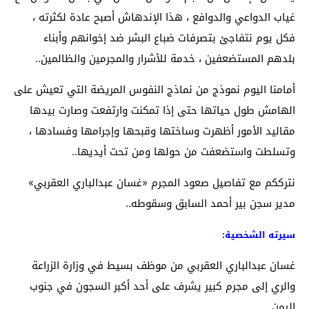
غياب الدواعي والدوافع ، هذا الإندهاش أصبح عادة لكثرته ،
فكل يوم نتفاجئ بتصرفات ضباع البشر ضد إخوانهم وأبناء
بلدهم المستضعفين ، خدمة للأشرار والمجرمين والظالمين..
أمامنا اليوم نموذج من نماذج النفوس المريضة التي تعيش على
الهامش طول حياتها حتى إذا تمكنت وارتفعت وصارت بيدها
مقاليد الأمور أظهرت وساختها وقبحها وإجرامها وفسادها ،
وتسلطت واستضعفت من حولها ومن تحت أيديها..
نترككم مع تفاصيل صعود المجرم «غسان عبدالباري العقربي»
مدير سجن بير أحمد السابق وسقوطه..
سيرته الشخصية:
غسان عبدالباري العقربي من موظف بسيط في وزارة الزراعة
والري إلى مجرم كبير يشرف على أحد أكبر السجون في جنوب
اليمن..