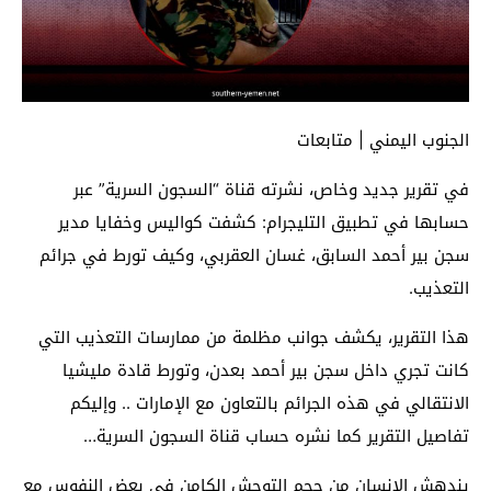
الجنوب اليمني | متابعات
في تقرير جديد وخاص، نشرته قناة “السجون السرية” عبر
حسابها في تطبيق التليجرام: كشفت كواليس وخفايا مدير
سجن بير أحمد السابق، غسان العقربي، وكيف تورط في جرائم
التعذيب.
هذا التقرير، يكشف جوانب مظلمة من ممارسات التعذيب التي
كانت تجري داخل سجن بير أحمد بعدن، وتورط قادة مليشيا
الانتقالي في هذه الجرائم بالتعاون مع الإمارات .. وإليكم
تفاصيل التقرير كما نشره حساب قناة السجون السرية…
يندهش الإنسان من حجم التوحش الكامن في بعض النفوس مع