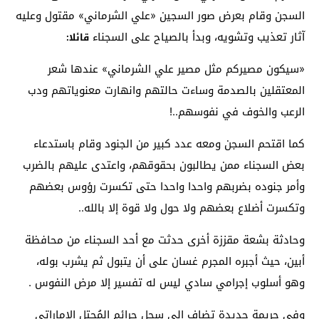
السجن وقام بعرض صور السجين «علي الشرماني» مقتول وعليه
آثار تعذيب وتشويه، وبدأ بالصياح على السجناء
قائلا:
«سيكون مصيركم مثل مصير علي الشرماني» عندها شعر
المعتقلين بالصدمة وساءت حالتهم وانهارت معنوياتهم ودب
الرعب والخوف في نفوسهم..!
كما اقتحم السجن ومعه عدد كبير من الجنود وقام باستدعاء
بعض السجناء ممن يطالبون بحقوقهم، واعتدى عليهم بالضرب
وأمر جنوده بضربهم واحدا واحدا حتى تكسرت رؤوس بعضهم
وتكسرت أضلاع بعضهم ولا حول ولا قوة إلا بالله..
وحادثة بشعة مقززة أخرى حدثت مع أحد السجناء من محافظة
أبين، حيث أجبره المجرم غسان على أن يتبول ثم يشرب بوله،
وهو أسلوب إجرامي سادي ليس له تفسير إلا مرض النفوس .
وفي جريمة جديدة تضاف الى سجل جرائم المُحتل الإماراتي