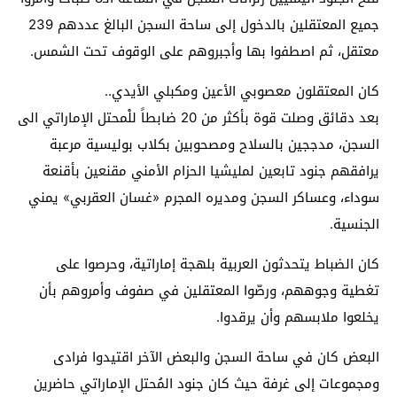
جميع المعتقلين بالدخول إلى ساحة السجن البالغ عددهم 239
معتقل، ثم اصطفوا بها وأجبروهم على الوقوف تحت الشمس.
كان المعتقلون معصوبي الأعين ومكبلي الأيدي..
بعد دقائق وصلت قوة بأكثر من 20 ضابطاً للْمحتل الإماراتي الى
السجن، مدججين بالسلاح ومصحوبين بكلاب بوليسية مرعبة
يرافقهم جنود تابعين لمليشيا الحزام الأمني مقنعين بأقنعة
سوداء، وعساكر السجن ومديره المجرم «غسان العقربي» يمني
الجنسية.
كان الضباط يتحدثون العربية بلهجة إماراتية، وحرصوا على
تغطية وجوههم، ورصّوا المعتقلين في صفوف وأمروهم بأن
يخلعوا ملابسهم وأن يرقدوا.
البعض كان في ساحة السجن والبعض الآخر اقتيدوا فرادى
ومجموعات إلى غرفة حيث كان جنود المُحتل الإماراتي حاضرين