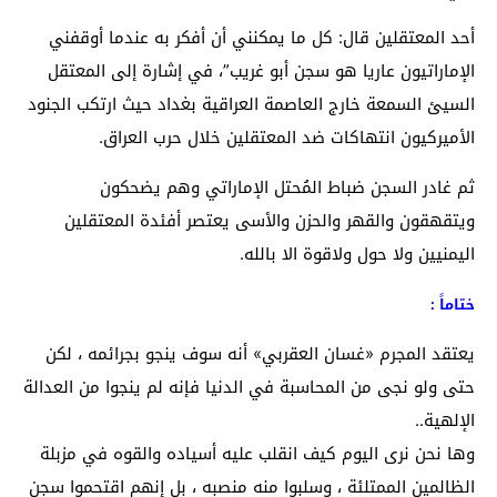
أحد المعتقلين قال: كل ما يمكنني أن أفكر به عندما أوقفني
الإماراتيون عاريا هو سجن أبو غريب”، في إشارة إلى المعتقل
السيئ السمعة خارج العاصمة العراقية بغداد حيث ارتكب الجنود
الأميركيون انتهاكات ضد المعتقلين خلال حرب العراق.
ثم غادر السجن ضباط المُحتل الإماراتي وهم يضحكون
ويتقهقون والقهر والحزن والأسى يعتصر أفئدة المعتقلين
اليمنيين ولا حول ولاقوة الا بالله.
ختاماً :
يعتقد المجرم «غسان العقربي» أنه سوف ينجو بجرائمه ، لكن
حتى ولو نجى من المحاسبة في الدنيا فإنه لم ينجوا من العدالة
الإلهية..
وها نحن نرى اليوم كيف انقلب عليه أسياده والقوه في مزبلة
الظالمين الممتلئة ، وسلبوا منه منصبه ، بل إنهم اقتحموا سجن