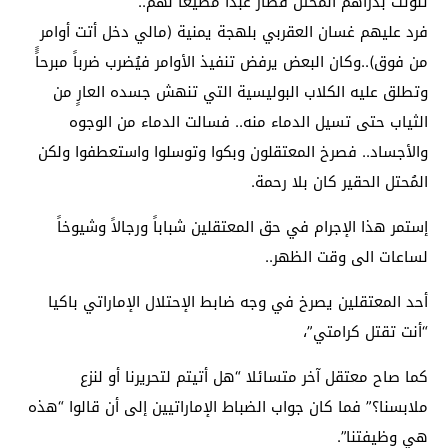
تلوثت بدراهم المحتل فصار عبداً مطيعاً لهم..
فرد عليهم غسان العقربي بلهجة يمنية (مالي دخل أتت أوامر
من فوق)..وكان البعض يرفض تنفيذ الأوامر فيُضرب ضرباً مبرحاًً
وتطلق عليه الكلاب البوليسية التي تنهش جسده العارٍ من
الثياب حتى تسيل الدماء منه.. فسالت الدماء من الوجوه
والأجساد.. فصرخ المعتقلون وبكوا وتوسلوا واستعطفوا ولكن
المُحتل الحقير كان بلا رحمة.
إستمر هذا الإجرام في حق المعتقلين شباباً ورجالاً وشيوخاً
لساعات الى وقت الظهر..
أحد المعتقلين يصرخ في وجه ضابط الإحتلال الإماراتي باكيا
“أنت تقتل كرامتي”،
كما صاح معتقل آخر متسائلا “هل أتيتم لتحريرنا أو لنزع
ملابسنا؟” فما كان جواب الضباط الإماراتيين إلى أن قالوا “هذه
هي وظيفتنا”.