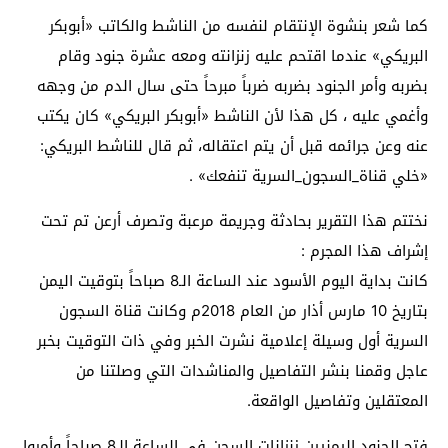
كما شعر بنشوة الإنتقام لنفسه من الناشط والكاتب «أبوبكر
البريكي» عندما اقتحم عليه زنزانته ومعه عشرة جنود وقام
بضربه وأمر الجنود بضربه ضرباً مبرحاً حتى سال الدم من وجهه
وأغمي عليه ، كل هذا لأن الناشط «أبوبكر البريكي» كان يكتب
عنه وعن جرائمه قبل أن يتم اعتقاله، ثم قال للناشط البريكي:
«خلي قناة_السجون_السرية تنفعك» .
نختتم هذا التقرير بحادثة وجريمة مرعبة وتصرف أرعن تم تحت
إشراف هذا المجرم :
كانت بداية اليوم الأسود عند الساعة الـ8 صباحاً بتوقيت اليمن
بتاريخ 10 مارس أذار من العام 2018م وكانت قناة السجون
السرية أول وسيلة إعلامية نشرت الخبر وفي ذات التوقيت بخبر
عاجل وقمنا بنشر التفاصيل والمناشدات التي وصلتنا من
المعتقلين وتفاصيل الواقعة.
فتح الجنود اليمنيين زنزانات السجن في الساعة الـ8 صباحاً وأمروا