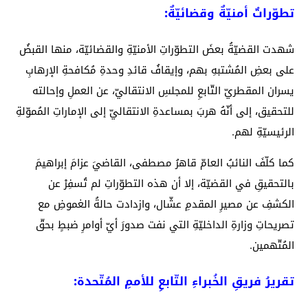
تطوّراتٌ أمنيّةٌ وقضائيّةٌ:
شهدت القضيّةُ بعضَ التطوّراتِ الأمنيّةِ والقضائيّة، منها القبضُ
على بعضِ المُشتبهِ بهم، وإيقافُ قائدِ وحدةِ مُكافحةِ الإرهابِ
يسران المقطريّ التّابعِ للمجلسِ الانتقاليّ، عن العملِ وإحالته
للتحقيق، إلى أنّهُ هربَ بمساعدةِ الانتقاليّ إلى الإماراتِ المُموّلةِ
الرئيسيّةِ لهم.
كما كلّفَ النائبُ العامّ قاهرُ مصطفى، القاضيَ عزامَ إبراهيمَ
بالتحقيقِ في القضيّة، إلا أن هذه التطوّراتِ لم تُسفِرْ عن
الكشفِ عن مصيرِ المقدمِ عشّال، وازدادت حالةُ الغموضِ مع
تصريحاتِ وزارةِ الداخليّةِ التي نفت صدورَ أيّ أوامرِ ضبطٍ بحقّ
المُتّهمين.
تقريرُ فريقِ الخُبراءِ التّابعِ للأممِ المُتّحدة: