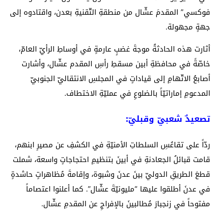
فوكسي” المقدمَ عشّال من منطقةِ التّقنيةِ بعدن، واقتادوه إلى
جهةٍ مجهولة.
أثارت هذه الحادثةُ موجةَ غضبٍ عارمةٍ في أوساطِ الرأيّ العامّ،
خاصّةً في محافظةِ أبين مسقطِ رأسِ المقدم عشّال، وأشارت
أصابعُ الاتّهامِ إلى قياداتٍ في المجلسِ الانتقاليّ الجنوبيّ
المدعومِ إماراتيّاً بالضلوعِ في عمليّةِ الاختطاف.
تصعيدٌ شعبيّ وقبليّ:
ردّاً على تقاعُسِ السلطاتِ الأمنيّةِ في الكشفِ عن مصيرِ ابنهم،
قامت قبائلُ الجعادنةِ في أبينَ بتنظيمِ احتجاجاتٍ واسعة، شملت
قطعَ الطريقِ الدوليّ بينَ عدنَ وشبوة، وإقامةَ مُظاهراتٍ حاشدةٍ
في عدنَ أطلقوا عليها “مليونيّةَ عشّال”. كما أعلنوا اعتصاماً
مفتوحاً في زنجبارَ مُطالبينَ بالإفراجِ عن المقدمِ عشّال.