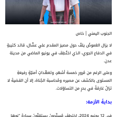
الجنوب اليمني | خاص
لا يزال الغموضُ يلفّ حول مصيرَ المقدم علي عشّال، قائد كتيبةٍ
في الدفاع الجوي، الذي اختُطِفَ في يونيو الماضي من مدينة
عدن.
وعلى الرغم من مُرورِ خمسة أشهر، وتعهّداتٍ أمنيّةٍ رفيعةِ
المستوى بالكشف عن مصيره ومُحاسبة الجُناة، إلا أن القضيةَ لا
تزالُ غارقةً في بحرٍ من التساؤلات.
بدايةُ الأزمة:
في 12 يونيو 2024، اختطفَ مُسلّحونَ يستقلّونَ سيارةَ “نوها