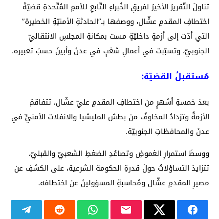
تناولَ التّقريرُ الأخيرُ لفريقِ الخُبراءِ التّابعِ للأممِ المُتّحدةِ قضيّةَ
اختطافِ المقدمِ عشّال، ووصفها بـ”الحادثةِ الأمنيّةِ الخطيرة”
التي أدّت إلى أزمةٍ داخليّةٍ مست بمكانةِ المجلسِ الانتقاليّ
الجنوبيّ، وتسبّبت في أعمالِ شغبٍ في عدنَ وأبينَ حسبَ تعبيره.
مُستقبلُ القضيّة:
بعدَ خمسةِ أشهرٍ من اختطافِ المقدمِ عليّ عشّال، تتفاقمُ
الأزمةُ وتزدادُ المخاوفُ من بطش المليشيا والانفلات الأمنيٍّ في
عدنَ والمحافظاتِ الجنوبيّة.
ووسطَ استمرارِ الغموضِ وتصاعُدِ الضغطِ الشعبيّ والقبليّ،
تتزايدُ التساؤلاتُ حولَ قدرةِ الحكومة الشرعية، على الكشفِ عن
مصيرِ المقدمِ عشّال ومُحاسبةِ المسؤولينَ عن اختطافه.