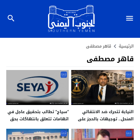
الرئيسية
قاهر مصطفى
قاهر مصطفى
النيابة تتحرك ضد الانتقالي
“سياج” تطالب بتحقيق عاجل في
المنحل.. توجيهات بالحجز على
اتهامات تتعلق بانتهاكات بحق
اموال وحسابات لقياداته
طفل في عدن