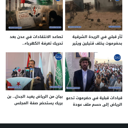
ثأر قبلي في الريدة الشرقية
تصاعد الانتقادات في عدن بعد
بحضرموت يخلف قتيلين ويثير
تحريك تعرفة الكهرباء..
مطالبات بتسريع العدالة
ومقارنات متجددة بين الدورين
السعودي والإماراتي
بيان من الرياض يعيد الجدل.. بن
قيادات قبلية في حضرموت تدعو
بريك يستحضر صفة المجلس
الرياض إلى حسم ملف عودة
الانتقالي بعد أشهر من قرار
الشيخ عمرو بن حبريش
حله