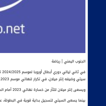
الجنوب اليمني | رياضة
في 
سيتي وضيفه إنتر ميلان، في تكرار لنهائي موسم 2023.
ويسعى إنتر ميلان للثأر من خسارة نهائي 2023 أمام السيتي بعدما كان يمني النفس بالفوز بالظفر باللقب الثالث.
بينما يسعى السيتي لتسجيل بداية قوية في البطولة، على 