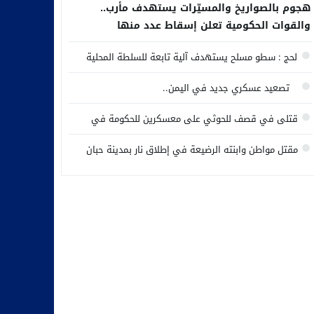
هجوم بالصواريخ والمسيّرات يستهدف مأرب..
والقوات الحكومية تعلن إسقاط عدد منها
لحج : سطو مسلح يستهدف آلية تابعة للسلطة المحلية
تصعيد عسكري جديد في اليمن..
قتلى في قصف للحوثي على معسكرين للحكومة في
مأرب وحضرموت
مقتل مواطن وابنته الرضيعة في إطلاق نار بمدينة حبان
وسط محافظة شبوة