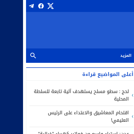
المزيد
أعلى المواضيع قراءة
لحج : سطو مسلح يستهدف آلية تابعة للسلطة
المحلية
اقتحام المعاشيق والاعتداء على الرئيس
العليمي!
عدن: استياء واسع من فواتير كهرباء "خيالية"