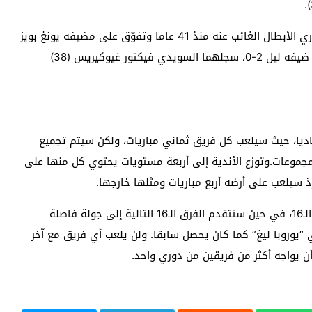
من جهته، حقق أستون فيلا الإنكليزي عودة نارية إلى دوري الأبطال الغائب عنه منذ 41 عاما وتفوّق على مضيفه يونغ بويز
السويسري 3-0 في برن. وفي لشبونة، فاز سبورتنغ على ضيفه ليل 2-0، سجلهما السويدي فيكتور غيوكيريس (38)
م النسخة الجديدة لمسابقة دوري أبطال أوروبا 36 ناديا، حيث سيلعب كل فريق ثماني مباريات، ولكن سيتم تجميع
جموعات.وتوزع الأندية إلى أربعة مستويات يحتوي كل منها على
سيلعب على أرضه أربع مباريات ومثلها خارجها.
ستتأهل أفضل ثمانية فرق في الترتيب النهائي إلى دور الـ16، في حين ستتقدم الفرق الـ16 التالية إلى جولة فاصلة
“يوروبا ليغ” كما كان يحصل سابقا. ولن يلعب أي فريق مع آخر
أن يواجه أكثر من فريقين من دوري واحد.