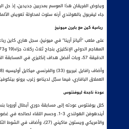
ويخوض الفريقان هذا الموسم بمدربين جديدين، إذ حل البر
جاء ليفربول بالهولندي أرنه سلوت لمحاولة تعويض الألما
رباعية كين مع بايرن ميونيخ
على ملعب “أليانز أرينا” في ميونيخ، سجل هاري كاين رباع
الدقيقة 57، وبات أفضل هداف إنكليزي في المسابقة القارية بـ 33 هدفا متجاوزا واين روني (30).
العملاق البافاري، فيما سجّل لدينامو زغرب برونو بيتكوفيتش (49) والياباني تاكويا اوغيوار
عودة ناجحة ليوفنتوس
كلل يوفنتوس عودته إلى مسابقة دوري أبطال أوروبا بنس