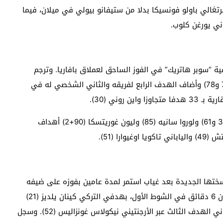
تغالي باولو فونسيكا بدلا من ستيفانو بيولي في ميلان، فيما
ني يورغن كلوب.
ية “سوبر هاتريك” في الفوز الساحق لعملاق بافاريا. وترجم
المهاجم الدولي الإنكليزي بنجاح ثلاث ركلات جزاء(19 و73 و78) وأضاف الهدف الرابع لفريقه والثاني الشخصي له في
وأضاف رافايل غيريرو (33) والفرنسي ميكايل أوليسيه (38 و61) ولوروا سانيه (85) وليون غوريتسكا (90+2) أهداف
ا (51).
ختها الجديدة بعد غياب استمر لمدة عامين بفوزه على ضيفه
أيندهوفن الهولندي 3-1. وحسم اللقاء لصالحه في غضون 6 دقائق في الشوط الأول، بهدفي التركي كينان يلديز (21)
والأمريكي ويستون ماكيني (27)، وأضاف في الشوط الثاني الهدف الثالث عبر الأرجنتيني نيكولاس غونزاليس (52). وسجل