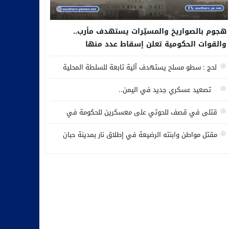
هجوم بالصواريخ والمسيّرات يستهدف مأرب..
والقوات الحكومية تعلن إسقاط عدد منها
لحج : سطو مسلح يستهدف آلية تابعة للسلطة المحلية
تصعيد عسكري جديد في اليمن..
قتلى في قصف للحوثي على معسكرين للحكومة في
مأرب وحضرموت
مقتل مواطن وابنته الرضيعة في إطلاق نار بمدينة حبان
وسط محافظة شبوة