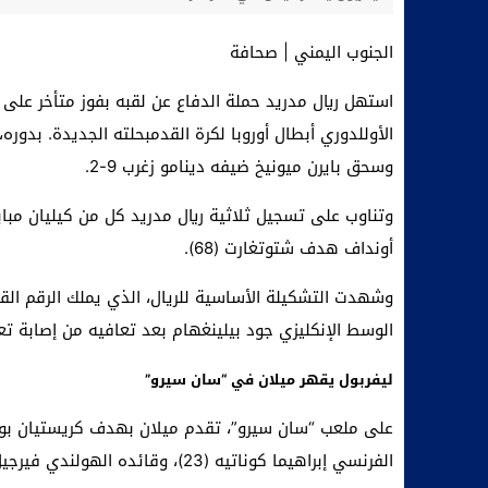
الجنوب اليمني | صحافة
الأوللدوري أبطال أوروبا لكرة القدمبحلته الجديدة. بدور
وسحق بايرن ميونيخ ضيفه دينامو زغرب 9-2.
أونداف هدف شتوتغارت (68).
الوسط الإنكليزي جود بيلينغهام بعد تعافيه من إصابة ت
ليفربول يقهر ميلان في “سان سيرو”
الفرنسي إبراهيما كوناتيه (23)، وقائده الهولندي فيرجيل فان دايك (41) والمجري دومينيك سوبوسلاي (67).