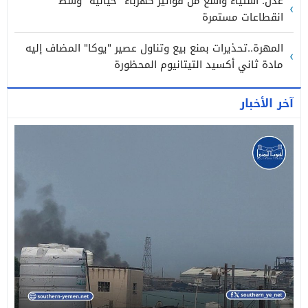
عدن: استياء واسع من فواتير كهرباء "خيالية" وسط
انقطاعات مستمرة
المهرة..تحذيرات بمنع بيع وتناول عصير "يوكا" المضاف إليه
مادة ثاني أكسيد التيتانيوم المحظورة
آخر الأخبار