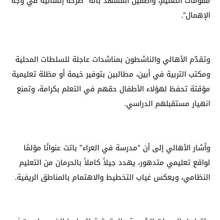
مقومات التعليم، واصفين المشهد بأنه “صرخة إنسانية في وجه
الإهمال”.
وتقدّم الأهالي والناشطون بمناشدات عاجلة للسلطات المحلية
ومكتب التربية في أبين، مطالبين بتوفير خيمة أو مظلة تعليمية
مؤقتة تحفظ لهؤلاء الأطفال حقهم في التعلم بكرامة، وتمنع
انهيار مستقبلهم الدراسي.
وأشار الأهالي إلى أن “مدرسة في العراء” باتت عنوانًا مؤلمًا
لواقع تعليمي متدهور، يهدد جيلاً كاملاً بالحرمان من التعليم
النظامي، ويعكس غياب التخطيط والاهتمام بالمناطق الريفية.