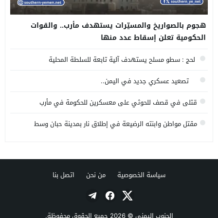
هجوم بالصواريخ والمسيّرات يستهدف مأرب.. والقوات
الحكومية تعلن إسقاط عدد منها
لحج : سطو مسلح يستهدف آلية تابعة للسلطة المحلية
تصعيد عسكري جديد في اليمن..
قتلى في قصف للحوثي على معسكرين للحكومة في مأرب
وحضرموت
مقتل مواطن وابنته الرضيعة في إطلاق نار بمدينة حبان وسط
محافظة شبوة
سياسة الخصوصية
من نحن
اتصل بنا
الجنوب اليمني
© 2026 جميع الحقوق محفوظة.