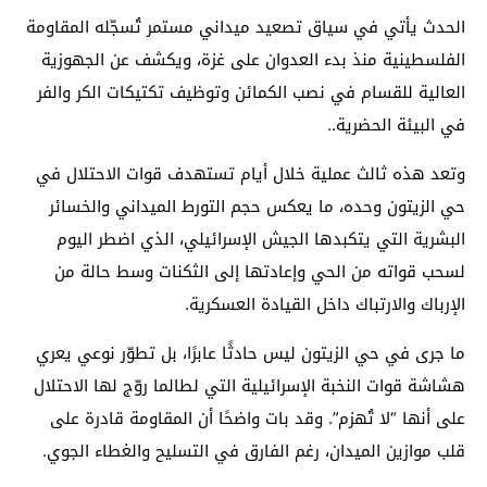
الحدث يأتي في سياق تصعيد ميداني مستمر تُسجّله المقاومة
الفلسطينية منذ بدء العدوان على غزة، ويكشف عن الجهوزية
العالية للقسام في نصب الكمائن وتوظيف تكتيكات الكر والفر
في البيئة الحضرية..
وتعد هذه ثالث عملية خلال أيام تستهدف قوات الاحتلال في
حي الزيتون وحده، ما يعكس حجم التورط الميداني والخسائر
البشرية التي يتكبدها الجيش الإسرائيلي، الذي اضطر اليوم
لسحب قواته من الحي وإعادتها إلى الثكنات وسط حالة من
الإرباك والارتباك داخل القيادة العسكرية.
ما جرى في حي الزيتون ليس حادثًا عابرًا، بل تطوّر نوعي يعري
هشاشة قوات النخبة الإسرائيلية التي لطالما روّج لها الاحتلال
على أنها “لا تُهزم”. وقد بات واضحًا أن المقاومة قادرة على
قلب موازين الميدان، رغم الفارق في التسليح والغطاء الجوي.