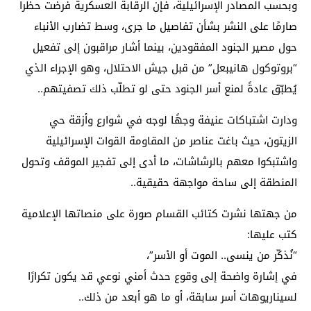
وبحسب المصادر الإسرائيلية، فإن الرقابة العسكرية فرضت حظراً
صارمًا على النشر بشأن تفاصيل ما جرى، وسط تضارب الأنباء
حول مصير الجنود المفقودين، بينما أشار مراقبون إلى تفعيل
“بروتوكول هانيبعل” من قبل جيش الاحتلال، وهو الإجراء الذي
يُطبّق عادةً لمنع أسر الجنود حتى لو تطلّب ذلك تصفيتهم..
ودارت اشتباكات عنيفة وجهًا لوجه في شوارع وأزقة حي
الزيتون، حيث باغت عناصر من المقاومة القوات الإسرائيلية
واشتبكوا معهم بالرشاشات، ما أدى إلى تفجير الموقف وتحول
المنطقة إلى ساحة مواجهة حقيقية..
من جهتها نشرت كتائب القسام صورة على منصاتها الإعلامية
كتب عليها:
“نُذكّر من ينسى.. الموت أو الأسر”،
في إشارة واضحة إلى وقوع حدث أمني نوعي قد يكون تكرارًا
لسيناريوهات أسر سابقة، أو ما هو أبعد من ذلك..