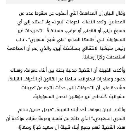
وقال البيان إن المداهمة التي أسفرت عن سقوط عدد من
المصابين، وتعد انتهاك لحرمات البيوت، ولا تستند إلى أي
مسوغ ديني أو قانوني أو عرفي، مستنكرةً التصريحات غير
المسؤولة التي أطلقها المدعو “علي شيخ أمسوري” ، نائب
رئيس مليشيا الانتقالي بمحافظة أبين، والذي زعم أن المداهمة
استهدفت وكرًا إرهابيًا.
وأكدت القبيلة أن القضية مدنية بحتة بين أبناء عمومة، وهناك
جهود ومبادرات لاحتوائها سلميًا عبر القانون أو الأعراف القبلية،
مشددة على أن التصرفات التي حدثت ناتجة عن تعيينات
عشوائية لأشخاص غير مؤهلين لتحمل المسؤولية.
وأشاد البيان بموقف أحد أبناء القبيلة، “فيدل حسين سالم
النمري السعيدي،” الذي دافع عن نفسه وحرمة منزله، مؤكدة أن
هذه القضية تهم جميع أبناء قبيلة آل سعيد كبارًا وصغارًا،