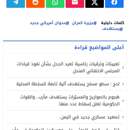
كلمات دليلية
جزيرة كمران
عدوان أمريكي جديد
يستهدف
أعلى المواضيع قراءة
تعيينات وترقيات رئاسية تعيد الجدل بشأن نفوذ قيادات
المجلس الانتقالي المنحل
لحج : سطو مسلح يستهدف آلية تابعة للسلطة المحلية
هجوم بالصواريخ والمسيّرات يستهدف مأرب.. والقوات
الحكومية تعلن إسقاط عدد منها
تصعيد عسكري جديد في اليمن..
قتلى في قصف للحوثي على معسكرين للحكومة في مأرب