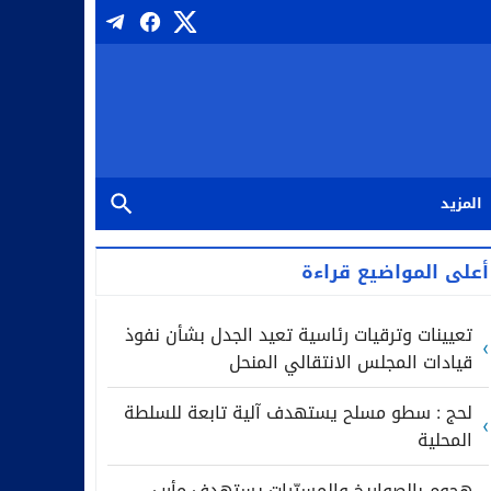
المزيد
أعلى المواضيع قراءة
تعيينات وترقيات رئاسية تعيد الجدل بشأن نفوذ
قيادات المجلس الانتقالي المنحل
لحج : سطو مسلح يستهدف آلية تابعة للسلطة
المحلية
هجوم بالصواريخ والمسيّرات يستهدف مأرب..