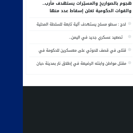
هجوم بالصواريخ والمسيّرات يستهدف مأرب..
والقوات الحكومية تعلن إسقاط عدد منها
لحج : سطو مسلح يستهدف آلية تابعة للسلطة المحلية
تصعيد عسكري جديد في اليمن..
قتلى في قصف للحوثي على معسكرين للحكومة في
مأرب وحضرموت
مقتل مواطن وابنته الرضيعة في إطلاق نار بمدينة حبان
وسط محافظة شبوة