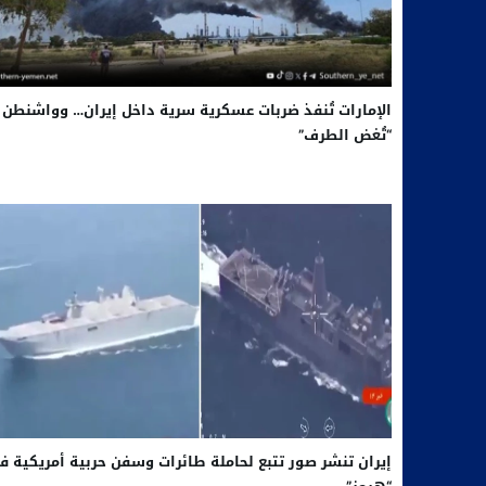
الإمارات تُنفذ ضربات عسكرية سرية داخل إيران… وواشنطن
“تُغض الطرف”
إيران تنشر صور تتبع لحاملة طائرات وسفن حربية أمريكية ف