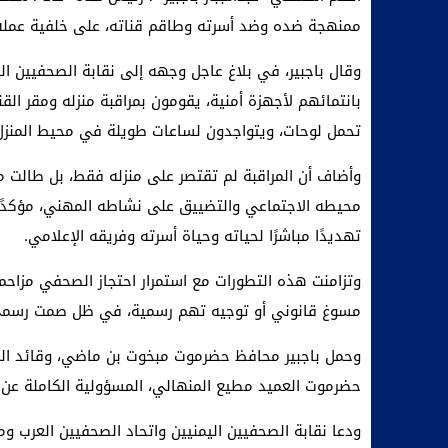
ممنهجة ضده وضد أسرته وطاقم قناته، على خلفية عمله 
وقال باجبير، في بلاغ عاجل وجهه إلى نقابة الصحفيين ال
بانتمائهم لأجهزة أمنية، يقومون بمراقبة منزله ومقر القن
تحمل لوحات، ويتواجدون لساعات طويلة في محيط المنزل
وأضاف أن المراقبة لم تقتصر على منزله فقط، بل طالت م
محيطه الاجتماعي والتضييق على نشاطه المهني، مؤكدًا 
تهديدًا مباشرًا لحياته وحياة أسرته وفريقه الإعلامي.
وتزامنت هذه التطورات مع استمرار احتجاز الصحفي مزاحم ب
مسوغ قانوني أو توجيه تهم رسمية، في ظل صمت رسمي وص
وحمل باجبير محافظ حضرموت مبخوت بن ماضي، وقائد المن
حضرموت العميد مطيع المنهالي، المسؤولية الكاملة عن 
ودعا نقابة الصحفيين اليمنيين واتحاد الصحفيين العرب و