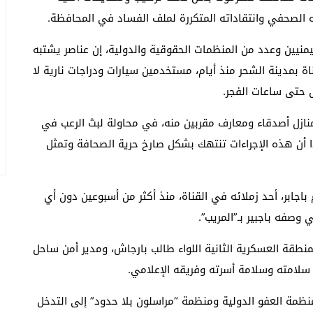
الصحفي وانتقاداته المتكررة لملف الفساد في المحافظة.
يمنيين وعدد من المنظمات الحقوقية والدولية، إن عناصر يشتبه
اة بمدينة الشحر منذ أيام، مستخدمين سيارات ودراجات نارية لا
 حتى ساعات الفجر.
نازل أصدقاء ومعارف مقربين منه، في محاولة لبث الرعب في
أن هذه الإجراءات تنتهك بشكل صارخ حرية الصحافة وتمثل
اجابر، أحد زملائه في القناة، منذ أكثر من أسبوعين دون أي
فه باجبير بـ”المريب”.
طقة العسكرية الثانية اللواء طالب بارجاش، ومدير أمن ساحل
سلامته وسلامة أسرته وفريقه الإعلامي.
منظمة العفو الدولية ومنظمة “مراسلون بلا حدود” إلى التدخل