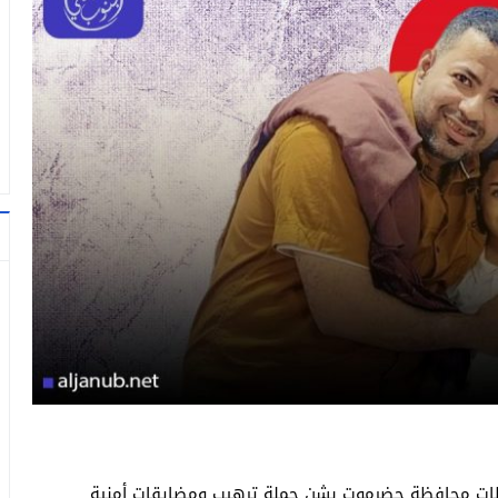
سلطات محافظة حضرموت بشن حملة ترهيب ومضايقات أمنية