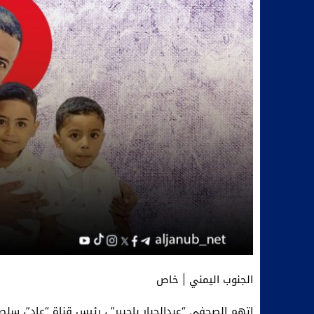
الجنوب اليمني | خاص
اتهم الصحفي “عبدالجبار باجبير” ، رئيس قناة “عاد”، 