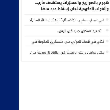
هجوم بالصواريخ والمسيّرات يستهدف مأرب..
والقوات الحكومية تعلن إسقاط عدد منها
لحج : سطو مسلح يستهدف آلية تابعة للسلطة المحلية
تصعيد عسكري جديد في اليمن..
قتلى في قصف للحوثي على معسكرين للحكومة في
مأرب وحضرموت
مقتل مواطن وابنته الرضيعة في إطلاق نار بمدينة حبان
وسط محافظة شبوة