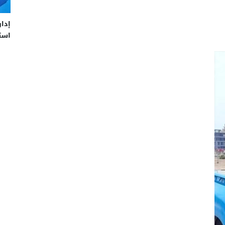
إدار
استم