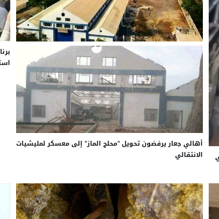
برنا
استم
أهالي جعار يرفضون تحويل “محلج الماز” إلى معسكر لمليشيات
الانتقالي
ي