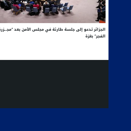
الجزائر تدعو إلى جلسة طارئة في مجلس الأمن بعد “مجـ.ـزرة
الفجر” بغزة