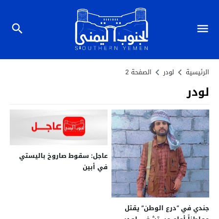
الرئيسية
لودر
الصفحة 2
لودر
عاجل: سقوط صاروخ باليستي
في أبين
جندي في “درع الوطن” يقتل