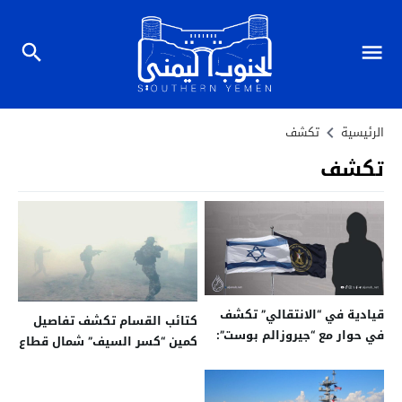
الرئيسية
تكشف
تكشف
قيادية في “الانتقالي” تكشف
كتائب القسام تكشف تفاصيل
في حوار مع “جيروزالم بوست”:
كمين “كسر السيف” شمال قطاع
ندين استهداف إسرائيل
غزة
ونسعى لتعاون سياسي معها..