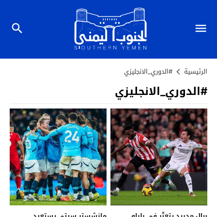
الرئيسية
#الدوري_الانجليزي
#الدوري_الانجليزي
ريال مدريد يتعثّر في بلباو
مانشستر سيتي يستعيد