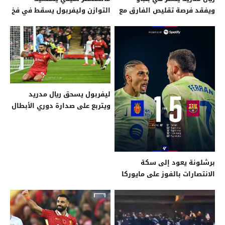
ويفقد فرصة تقليص الفارق مع
التوازن وليفربول يسقط في فخ
برشلونة
التعادل
ليفربول يسحق ريال مدريد
ويتربع على صدارة دوري الأبطال
برشلونة يعود إلى سكة
الانتصارات بالفوز على مايوركا