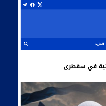
المزيد
راتية في سقطرى