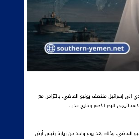
دي إلى إسرائيل منتصف يونيو الماضي، بالتزامن مع
تراتيجي للبحر الأحمر وخليج عدن.
وردته منصة “شيبا إنتلجنس” نقلا عن مصدر قالت إنه مقرب من الحكومة اليمنية، فإن الزبيدي زار إسرائيل في 16 يونيو الماضي، وذلك بعد يوم واحد من زيارة رئيس أرض