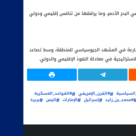
ي البحر الأحمر، وما يرافقها من تنافس إقليمي ودولي
متسارعة في المشهد الجيوسياسي للمنطقة، وسط تصاعد
استراتيجية في معادلة النفوذ الإقليمي والدولي.
_السياسية
#القرن_الإفريقي
#القواعد_العسكرية
#محمد_بن_زايد
إسرائيل
الإمارات
اليمن
بربرة