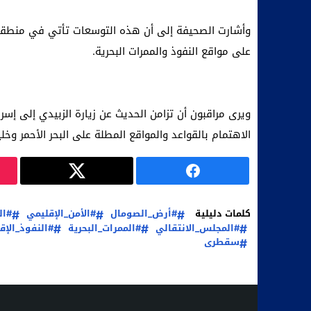
وأشارت الصحيفة إلى أن هذه التوسعات تأتي في منطقة تز
على مواقع النفوذ والممرات البحرية.
ويرى مراقبون أن تزامن الحديث عن زيارة الزبيدي إلى
الاهتمام بالقواعد والمواقع المطلة على البحر الأحمر و
كلمات دليلية
#أرض_الصومال
#الأمن_الإقليمي
#ال
#المجلس_الانتقالي
#الممرات_البحرية
#النفوذ_الإق
سقطرى