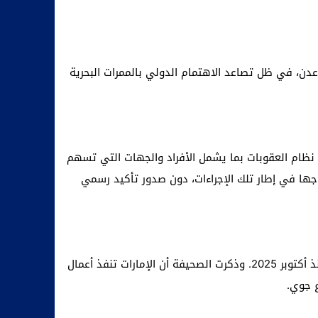
ج عدن، في ظل تصاعد الاهتمام الدولي بالممرات البحرية
 نظام العقوبات بما يشمل الأفراد والجهات التي تسهم
ها في إطار تلك الإجراءات، دون صدور تأكيد رسمي
وفي سياق متصل، كشفت صحيفة “لوموند” الفرنسية، استنادا إلى صور أقمار صناعية، عن توسعات كبيرة شهدها مطار بربرة منذ أكتوبر 2025. وذكرت الصحيفة أن الإمارات تنفذ أعمال
 جوي.