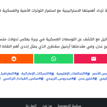
داد أهميتها الاستراتيجية مع استمرار التوترات الأمنية والعسكرية ف
 إسرائيل مع الكشف عن التوسعات العسكرية في بربرة يعكس تحولات 
خليج عدن، وفي مقدمتها أرخبيل سقطرى الذي يمثل إحدى أهم النقاط ال
بحر_الأحمر
#التحالفات_الإقليمية
#التحركات_الإماراتية
#الجغرافيا
ليمي
#خليج_عدن
#عيدروس_الزبيدي
#مجلس_القيادة_الرئاسي
سياسة الخصوصية
من نحن
اتصل بنا