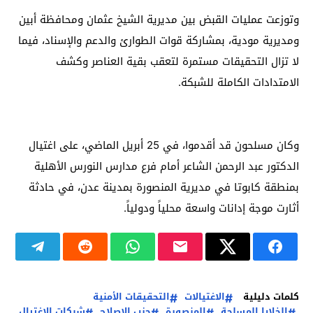
وتوزعت عمليات القبض بين مديرية الشيخ عثمان ومحافظة أبين
ومديرية مودية، بمشاركة قوات الطوارئ والدعم والإسناد، فيما
لا تزال التحقيقات مستمرة لتعقب بقية العناصر وكشف
الامتدادات الكاملة للشبكة.
وكان مسلحون قد أقدموا، في 25 أبريل الماضي، على اغتيال
الدكتور عبد الرحمن الشاعر أمام فرع مدارس النورس الأهلية
بمنطقة كابوتا في مديرية المنصورة بمدينة عدن، في حادثة
أثارت موجة إدانات واسعة محلياً ودولياً.
كلمات دليلية
الاغتيالات
التحقيقات الأمنية
الخلايا المسلحة
المنصورة
حزب الإصلاح
شبكات الاغتيال