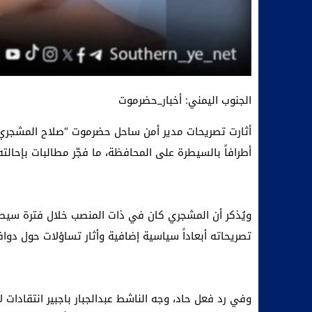
الجنوب اليمني: أخبار_حضرموت
أثارت تصريحات مدير أمن ساحل حضرموت “صلاح المشجري” ج
أطرافاً بالسيطرة على المحافظة، ما فجّر مطالبات بإحالت
ويُذكر أن المشجري كان في ذات المنصب خلال فترة سيطرة 
تصريحاته أبعاداً سياسية إضافية وأثار تساؤلات حول دوا
وفي رد فعل حاد، وجه الناشط عبدالجبار باجبير انتقادات 