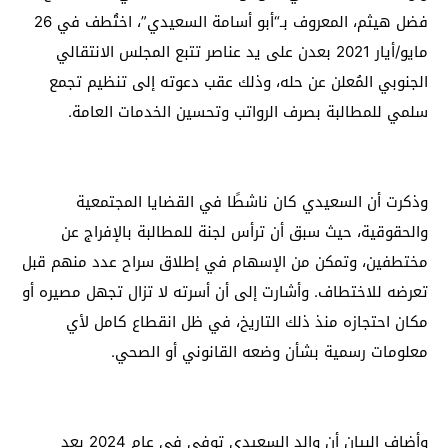
فضل هيثم، المعروف بـ“أبو أسامة السعيدي”، اختُطف في 26
مايو/أيار 2021 بعدن على يد عناصر تتبع المجلس الانتقالي
الجنوبي المُعلن عن حله، وذلك عقب دعوته إلى تنظيم تجمع
سلمي للمطالبة بصرف الرواتب وتحسين الخدمات العامة.
وذكرت أن السعيدي كان ناشطًا في القضايا المجتمعية
والحقوقية، حيث سبق أن ترأس لجنة للمطالبة بالإفراج عن
مختطفين، وتمكن من الإسهام في إطلاق سراح عدد منهم قبل
تعرضه للاختطاف. وأشارت إلى أن أسرته لا تزال تجهل مصيره أو
مكان احتجازه منذ ذلك التاريخ، في ظل انقطاع كامل لأي
معلومات رسمية بشأن وضعه القانوني أو الصحي.
وأضاف البيان أن والد السعيدي توفي في عام 2024 بعد