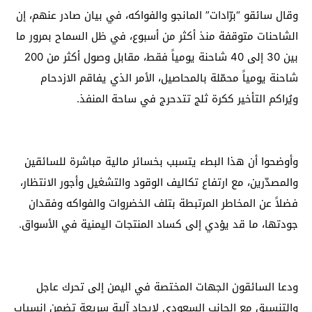
وقال سائقو “برّادات” المانجو والفواكه، في بيان صادر عنهم، إن
الشاحنات متوقفة منذ أكثر من أسبوع، في ظل السماح بمرور ما
بين 30 إلى 40 شاحنة يومياً فقط، مقابل وصول أكثر من 200
شاحنة يومياً محمّلة بالمحاصيل، الأمر الذي يفاقم الازدحام
ويُراكم التأخير ككرة ثلج تتدحرج في ساحة المنفذ.
وأوضحوا أن هذا البطء يتسبب بخسائر مالية مباشرة للسائقين
والمصدّرين، مع ارتفاع تكاليف الوقود والتشغيل وأجور الانتظار،
فضلاً عن المخاطر المرتبطة بتلف الخضروات والفواكه وفقدان
جودتها، ما قد يؤدي إلى كساد المنتجات اليمنية في الأسواق.
ودعا السائقون الجهات المختصة في اليمن إلى تحرك عاجل
والتنسيق مع الجانب السعودي لإيجاد آلية سريعة تضمن انسياب