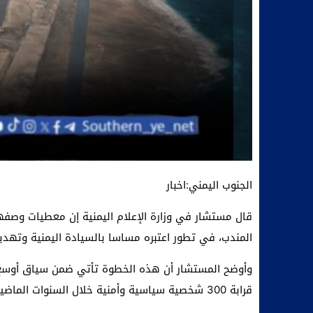
الجنوب اليمني:اخبار
قال مستشار في وزارة الإعلام اليمنية إن معطيات وصفها
المندب، في تطور اعتبره مساسا بالسيادة اليمنية وتهديدا
قرابة 300 شخصية سياسية وأمنية خلال السنوات الماضية، من بينهم محافظ عدن السابق جعفر سعد، الذي اغتيل في هجوم استهدف موكبه داخل المدينة.