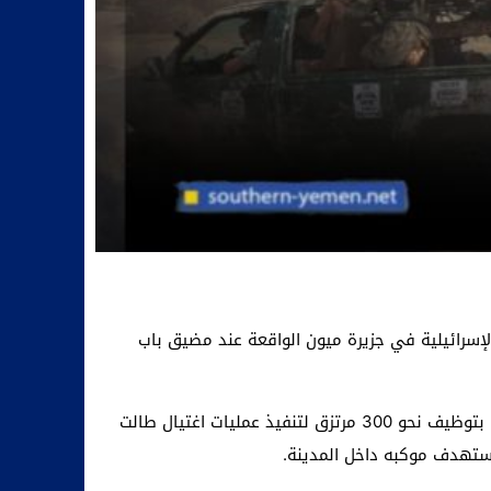
لإسرائيلية في جزيرة ميون الواقعة عند مضيق باب
وأوضح المستشار أن هذه الخطوة تأتي ضمن سياق أوسع من الأنشطة غير المعلنة، لافتا إلى أن الإمارات قامت، بحسب ما أفاد، بتوظيف نحو 300 مرتزق لتنفيذ عمليات اغتيال طالت