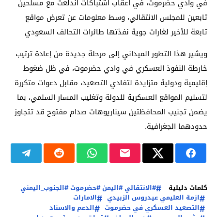
في وادي حضرموت، في أعقاب اشتباكات اندلعت مع مسلحين
تابعين للمجلس الانتقالي، وسط معلومات عن تعرض مواقع
تابعة للأخير لغارات جوية نفذتها طائرات التحالف السعودي
ويشير هذا التطور الميداني إلى مرحلة جديدة من إعادة ترتيب
خارطة النفوذ العسكري في وادي حضرموت، في ظل ضغوط
إقليمية ودولية متزايدة لتفادي التصعيد، مقابل دعوات متكررة
لتسليم المواقع العسكرية للدولة وتغليب المسار السلمي، بما
يضمن تجنيب المحافظتين سيناريوهات صدام مفتوح قد تتجاوز
حدودهما الجغرافية.
كلمات دليلية
#الانتقالي #اليمن #حضرموت #الجنوب_اليمني
ازمة العليمي عيدروس الزبيدي
الامارات
التصعيد العسكري في حضرموت
الدعم والاسناد