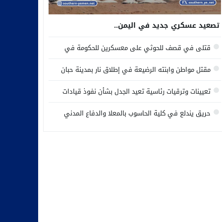
تصعيد عسكري جديد في اليمن..
قتلى في قصف للحوثي على معسكرين للحكومة في
مأرب وحضرموت
مقتل مواطن وابنته الرضيعة في إطلاق نار بمدينة حبان
وسط محافظة شبوة
تعيينات وترقيات رئاسية تعيد الجدل بشأن نفوذ قيادات
المجلس الانتقالي المنحل
حريق يندلع في كلية الحاسوب بالمعلا والدفاع المدني
يسيطر على النيران