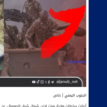
الجنوب اليمني | خاص
أعلنت سلطات ولاية بونت لاند، شمال شرق الصومال، عن ف