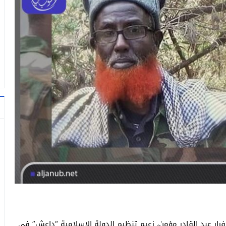
رار عبد القادر مؤمن، زعيم تنظيم الدولة الإسلامية “داعش” في