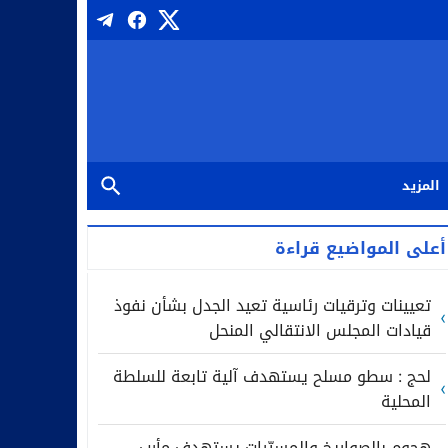
المزيد
أعلى المواضيع قراءة
تعيينات وترقيات رئاسية تعيد الجدل بشأن نفوذ
قيادات المجلس الانتقالي المنحل
لحج : سطو مسلح يستهدف آلية تابعة للسلطة
المحلية
هجوم بالصواريخ والمسيّرات يستهدف مأرب..