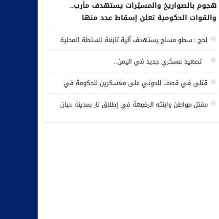
هجوم بالصواريخ والمسيّرات يستهدف مأرب..
والقوات الحكومية تعلن إسقاط عدد منها
لحج : سطو مسلح يستهدف آلية تابعة للسلطة المحلية
تصعيد عسكري جديد في اليمن..
قتلى في قصف للحوثي على معسكرين للحكومة في
مأرب وحضرموت
مقتل مواطن وابنته الرضيعة في إطلاق نار بمدينة حبان
وسط محافظة شبوة