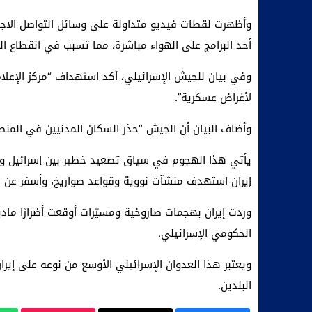
وأظهرت لقطات فيديو متداولة على وسائل التواصل الاجت
أحد البرامج على الهواء مباشرة، مما تسبب في انقطاع ال
وفي بيان للجيش الإسرائيلي، أكد استهداف “مركز الإعلام ا
لأغراض عسكرية”.
وأضاف البيان أن الجيش “حذر السكان المدنيين في المنطق
يأتي هذا الهجوم في سياق تصعيد خطير بين إسرائيل وإي
إيران استهدف منشآت نووية وقواعد صواريخ، وأسفر عن مقتل 224 شخصًا وإصابة 1277 آخرين، وفقًا لمصادر
الحكومي الإسرائيلي.
ويعتبر هذا العدوان الإسرائيلي الأوسع من نوعه على إير
البلدين.