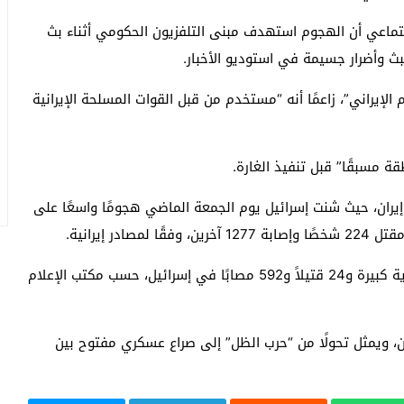
ماعي أن الهجوم استهدف مبنى التلفزيون الحكومي أثناء بث
بث وأضرار جسيمة في استوديو الأخبار.
لإيراني”، زاعمًا أنه “مستخدم من قبل القوات المسلحة الإيرانية
ة مسبقًا” قبل تنفيذ الغارة.
ران، حيث شنت إسرائيل يوم الجمعة الماضي هجومًا واسعًا على
 إيرانية.
وردت إيران بهجمات صاروخية ومسيّرات أوقعت أضرارًا مادية كبيرة و24 قتيلاً و592 مصابًا في إسرائيل، حسب مكتب الإعلام
ان، ويمثل تحولًا من “حرب الظل” إلى صراع عسكري مفتوح بين