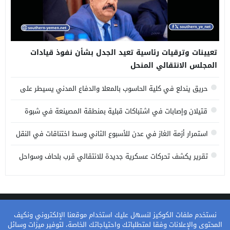
تعيينات وترقيات رئاسية تعيد الجدل بشأن نفوذ قيادات
المجلس الانتقالي المنحل
حريق يندلع في كلية الحاسوب بالمعلا والدفاع المدني يسيطر على
النيران
قتيلان وإصابات في اشتباكات قبلية بمنطقة المصينعة في شبوة
استمرار أزمة الغاز في عدن للأسبوع الثاني وسط اختناقات في النقل
والتوزيع
تقرير يكشف تحركات عسكرية جديدة للانتقالي قرب بلحاف وسواحل
البحر العربي
سياسة الخصوصية
من نحن
اتصل بنا
نستخدم ملفات الكوكيز لنسهل عليك استخدام موقعنا الإلكتروني ونكيف
المحتوى والإعلانات وفقا لمتطلباتك واحتياجاتك الخاصة، لتوفير ميزات وسائل