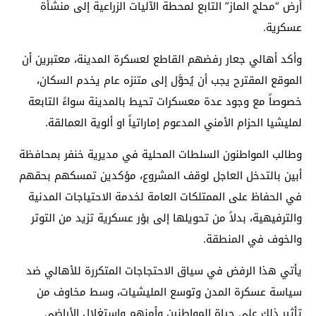
أرض “محلج الماز” التابع لمحطة الآليات الزراعية إلى منشأة
عسكرية.
وأكد أهالي جعار رفضهم القاطع لعسكرة المدينة، معتبرين أن
الموقع المقترح يجب أن يُحوَّل إلى متنزه عام يخدم السكان،
خصوصاً مع وجود عدة معسكرات تحيط بالمدينة سواءً التابعة
لمليشيا الحزام الأمني المدعوم إماراتياً او ألوية العمالقة.
وطالب المواطنون السلطات المحلية في مديرية خنفر بمحافظة
أبين بالتدخل العاجل لوقف المشروع، مؤكدين تمسكهم بحقهم
في الحفاظ على الممتلكات العامة لخدمة الاحتياجات المدنية
والترفيهية، بدلاً من تحويلها إلى بؤر عسكرية تزيد من التوتر
والخوف في المنطقة.
يأتي هذا الرفض في سياق الاحتجاجات المتكررة للأهالي ضد
سياسة عسكرة المدن وتوسع المليشيات، وسط مخاوف من
تأثير ذلك على حياة المواطنين وأمنهم واستغلال الأراضي