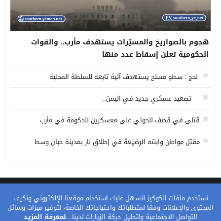
هجوم بالصواريخ والمسيّرات يستهدف مأرب.. والقوات
الحكومية تعلن إسقاط عدد منها
لحج : سطو مسلح يستهدف آلية تابعة للسلطة المحلية
تصعيد عسكري جديد في اليمن..
قتلى في قصف للحوثي على معسكرين للحكومة في مأرب
وحضرموت
مقتل مواطن وابنته الرضيعة في إطلاق نار بمدينة حبان وسط
محافظة شبوة
سياسة الخصوصية
من نحن
اتصل بنا
نستخدم ملفات الكوكيز لنسهل عليك استخدام موقعنا الإلكتروني ونكيف
المحتوى والإعلانات وفقا لمتطلباتك واحتياجاتك الخاصة، لتوفير ميزات وسائل
التواصل الاجتماعية ولتحليل حركة الزيارات لدينا...
لمعرفة المزيد