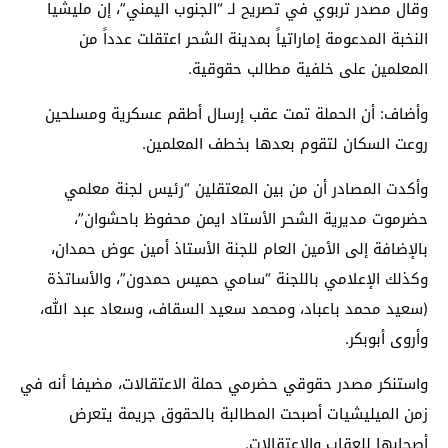
وقال مصدر تربوي في تصريح لـ “الجنوب اليمني”، إن مليشيا
النخبة المدعومة إماراتياً بمدينة الشحر اعتقلت عدداً من
المعلمين على خلفية مطالب حقوقية.
وأضاف: أن الحملة تمت عقب إرسال أطقم عسكرية ومسلحين
روعت السكان لتقوم بعدها بخطف المعلمين.
وأكدت المصادر أن من بين المعتقلين “رئيس لجنة معلمي
حضرموت مديرية الشحر الأستاد ايمن محفوظ باحشوان”،
بالإضافة إلى الأمين العام للجنة الأستاذ أمين عوض حمدان،
وكذلك الإعلامي باللجنة “سامي حميس حمدون”، والأساتذة
(سعيد محمد باعباد، ومحمد سعيد السقاف، وسعاد عبد الله،
وأروى أبوبكر.
واستنكر مصدر حقوقي حضرمي حملة الاعتقالات، مضيفا أنه في
زمن الميليشيات أصبحت المطالبة بالحقوق جريمة يتعرض
أصحابها للعقاب والاعتقالات.